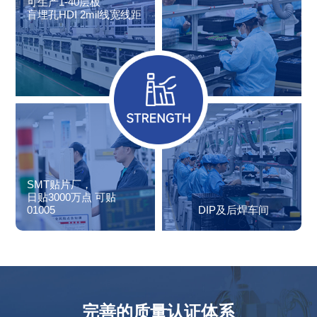
可生产1-40层板
盲埋孔HDI 2mil线宽线距
SMT贴片厂，
日贴3000万点 可贴
01005
DIP及后焊车间
完善的质量认证体系