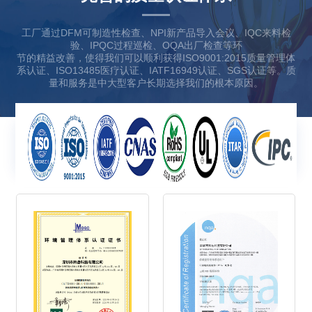
工厂通过DFM可制造性检查、NPI新产品导入会议、IQC来料检
验、IPQC过程巡检、OQA出厂检查等环
节的精益改善，使得我们可以顺利获得ISO9001:2015质量管理体
系认证、ISO13485医疗认证、IATF16949认证、SGS认证等。质
量和服务是中大型客户长期选择我们的根本原因。