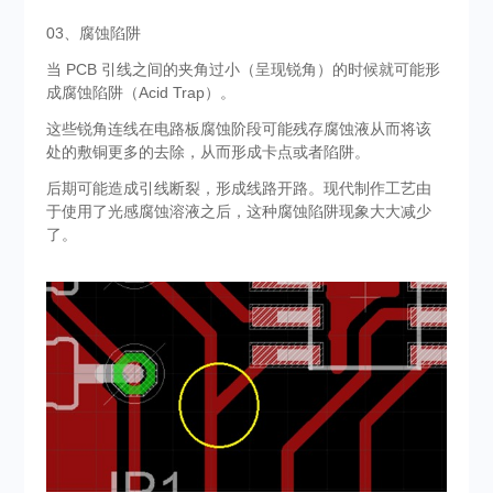
03、腐蚀陷阱
当 PCB 引线之间的夹角过小（呈现锐角）的时候就可能形
成腐蚀陷阱（Acid Trap）。
这些锐角连线在电路板腐蚀阶段可能残存腐蚀液从而将该
处的敷铜更多的去除，从而形成卡点或者陷阱。
后期可能造成引线断裂，形成线路开路。现代制作工艺由
于使用了光感腐蚀溶液之后，这种腐蚀陷阱现象大大减少
了。